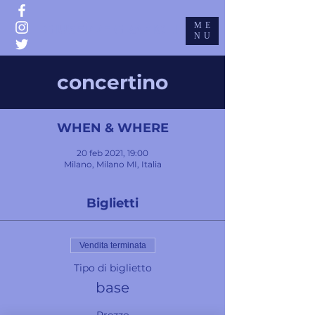
ME
GIUSEPPE GRAZIOLI
NU
concertino
WHEN & WHERE
20 feb 2021, 19:00
Milano, Milano MI, Italia
Biglietti
Vendita terminata
Tipo di biglietto
base