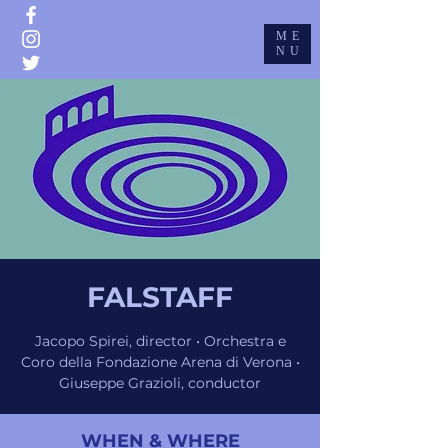
ME
GIUSEPPE GRAZIOLI
NU
FALSTAFF
Jacopo Spirei, director • Orchestra e
Coro della Fondazione Arena di Verona •
Giuseppe Grazioli, conductor
WHEN & WHERE