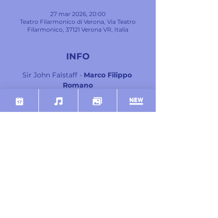
27 mar 2026, 20:00
Teatro Filarmonico di Verona, Via Teatro
Filarmonico, 37121 Verona VR, Italia
INFO
Sir John Falstaff - 
Marco Filippo 
Romano
Ford - 
Luca Micheletti
Fenton - 
Marco Ciaponi
Dr. Cajus - 
Blagoj Nacoski
Bardolfo - 
Matteo Macchioni
Pistola - 
Mariano Buccino
Mostra di più
SHARE