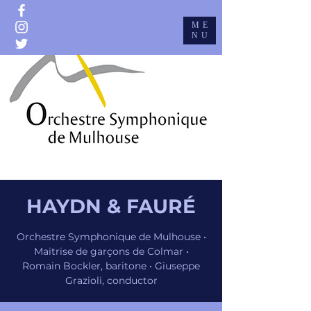
ME
GIUSEPPE GRAZIOLI
NU
HAYDN & FAURÉ
Orchestre Symphonique de Mulhouse •
Maitrise de garçons de Colmar •
Romain Bockler, baritone • Giuseppe
Grazioli, conductor