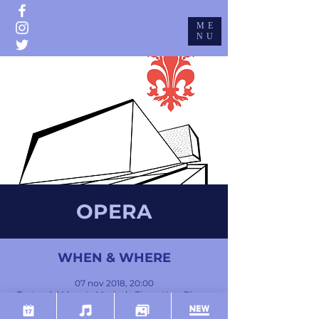
ME
GIUSEPPE GRAZIOLI
NU
OPERA
WHEN & WHERE
07 nov 2018, 20:00
Teatro del Maggio Musicale Fiorentino, Piazza
Vittorio Gui, 1, 50144 Firenze FI, Italy